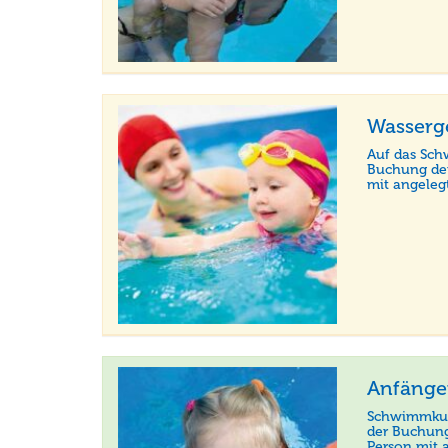
Wasserg
Auf das Sch
Buchung der
mit angeleg
Anfäng
Schwimmkurs
der Buchung
Person mit 