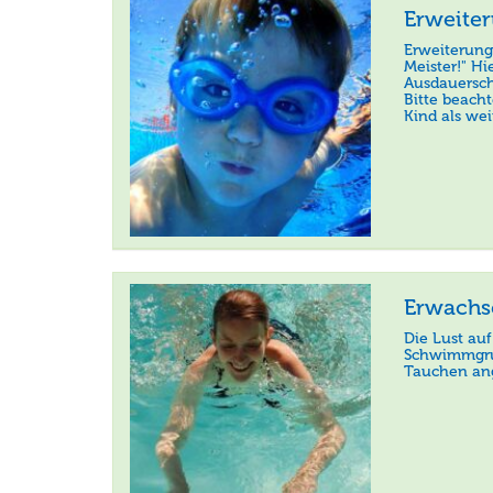
Erweite
Erweiterun
Meister!" Hi
Ausdauersch
Bitte beach
Kind als we
Erwach
Die Lust auf
Schwimmgru
Tauchen angs