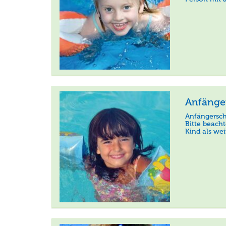
Anfänger
Anfängersc
Bitte beach
Kind als we