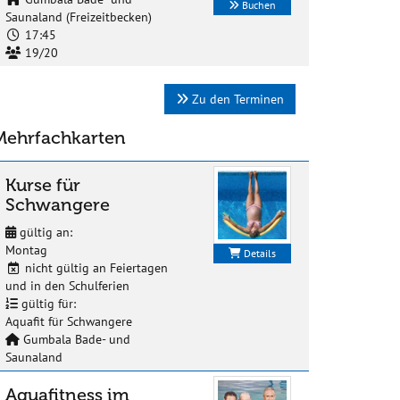
Buchen
Saunaland (Freizeitbecken)
17:45
19/20
Zu den Terminen
Mehrfachkarten
Kurse für
Schwangere
gültig an:
Montag
Details
nicht gültig an Feiertagen
und in den Schulferien
gültig für:
Aquafit für Schwangere
Gumbala Bade- und
Saunaland
Aquafitness im