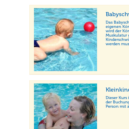
Babysc
Das Babysch
eigenen Kör
wird der Kö
Muskulatur g
Kinderschwi
werden mus
Kleinki
Dieser Kurs 
der Buchung
Person mit 