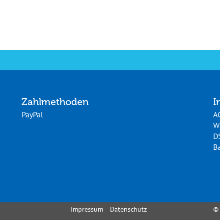
Zahlmethoden
I
PayPal
A
W
D
Ba
Impressum
Datenschutz
©