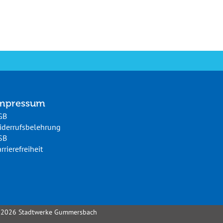
mpressum
GB
iderrufsbelehrung
SB
rrierefreiheit
 2026 Stadtwerke Gummersbach